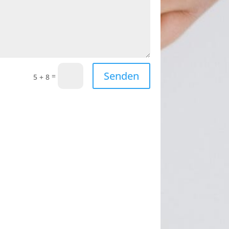
Senden
=
5 + 8