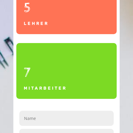
5
LEHRER
7
MITARBEITER