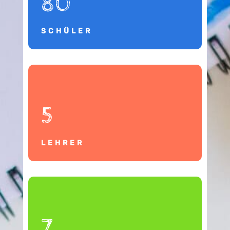
80
SCHÜLER
5
LEHRER
7