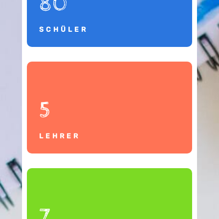
80
SCHÜLER
5
LEHRER
7