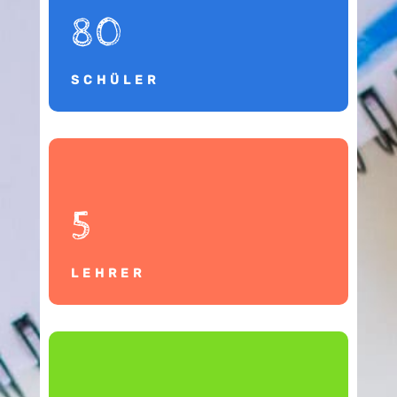
80
SCHÜLER
5
LEHRER