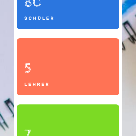
80
SCHÜLER
5
LEHRER
7